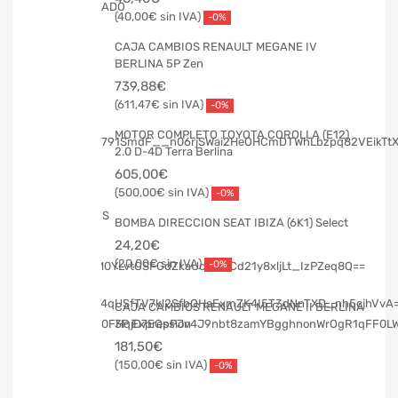
40,00
€
-0%
CAJA CAMBIOS RENAULT MEGANE IV
BERLINA 5P Zen
739,88
€
611,47
€
-0%
MOTOR COMPLETO TOYOTA COROLLA (E12)
2.0 D-4D Terra Berlina
605,00
€
500,00
€
-0%
BOMBA DIRECCION SEAT IBIZA (6K1) Select
24,20
€
20,00
€
-0%
CAJA CAMBIOS RENAULT MEGANE II BERLINA
3P Expression
181,50
€
150,00
€
-0%