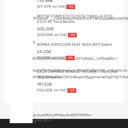
739,88
€
611,47
€
-0%
MOTOR COMPLETO TOYOTA COROLLA (E12)
2.0 D-4D Terra Berlina
605,00
€
500,00
€
-0%
BOMBA DIRECCION SEAT IBIZA (6K1) Select
24,20
€
20,00
€
-0%
CAJA CAMBIOS RENAULT MEGANE II BERLINA
3P Expression
181,50
€
150,00
€
-0%