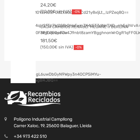
24,20
€
20,00
€
-0%
CAJA CAMBIOS RENAULT MEGANE II BERLINA
3P Expression
181,50
€
150,00
€
-0%
Polígono Industrial Campllong
Carrer Xaloc, 19, 25600 Balaguer, Lleida
+34 973 422 510