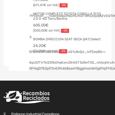
611,47
€
-0%
MOTOR COMPLETO TOYOTA COROLLA (E12)
2.0 D-4D Terra Berlina
605,00
€
500,00
€
-0%
BOMBA DIRECCION SEAT IBIZA (6K1) Select
24,20
€
20,00
€
-0%
Polígono Industrial Campllong