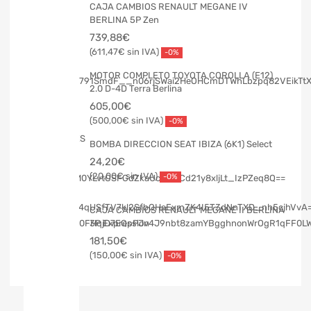
CAJA CAMBIOS RENAULT MEGANE IV
BERLINA 5P Zen
739,88
€
611,47
€
-0%
MOTOR COMPLETO TOYOTA COROLLA (E12)
2.0 D-4D Terra Berlina
605,00
€
500,00
€
-0%
BOMBA DIRECCION SEAT IBIZA (6K1) Select
24,20
€
20,00
€
-0%
CAJA CAMBIOS RENAULT MEGANE II BERLINA
3P Expression
181,50
€
150,00
€
-0%