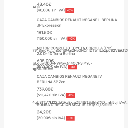
48,40
€
40,00
€
-0%
CAJA CAMBIOS RENAULT MEGANE II BERLINA
3P Expression
181,50
€
150,00
€
-0%
MOTOR COMPLETO TOYOTA COROLLA (E12)
2.0 D-4D Terra Berlina
605,00
€
500,00
€
-0%
CAJA CAMBIOS RENAULT MEGANE IV
BERLINA 5P Zen
739,88
€
611,47
€
-0%
BOMBA DIRECCION SEAT IBIZA (6K1) Select
24,20
€
20,00
€
-0%