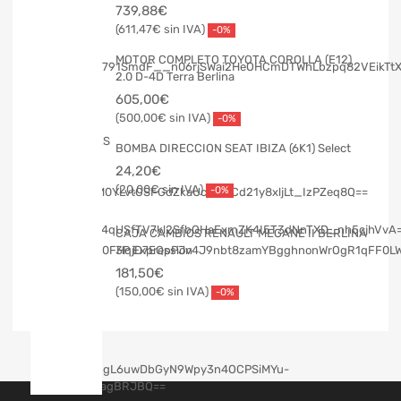
739,88
€
611,47
€
-0%
MOTOR COMPLETO TOYOTA COROLLA (E12)
2.0 D-4D Terra Berlina
605,00
€
500,00
€
-0%
BOMBA DIRECCION SEAT IBIZA (6K1) Select
24,20
€
20,00
€
-0%
CAJA CAMBIOS RENAULT MEGANE II BERLINA
3P Expression
181,50
€
150,00
€
-0%