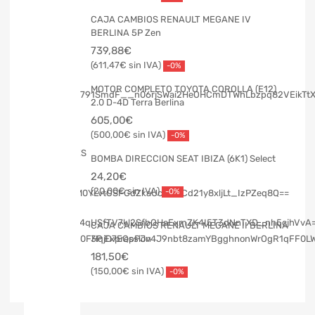
CAJA CAMBIOS RENAULT MEGANE IV
BERLINA 5P Zen
739,88
€
611,47
€
-0%
MOTOR COMPLETO TOYOTA COROLLA (E12)
2.0 D-4D Terra Berlina
605,00
€
500,00
€
-0%
BOMBA DIRECCION SEAT IBIZA (6K1) Select
24,20
€
20,00
€
-0%
CAJA CAMBIOS RENAULT MEGANE II BERLINA
3P Expression
181,50
€
150,00
€
-0%