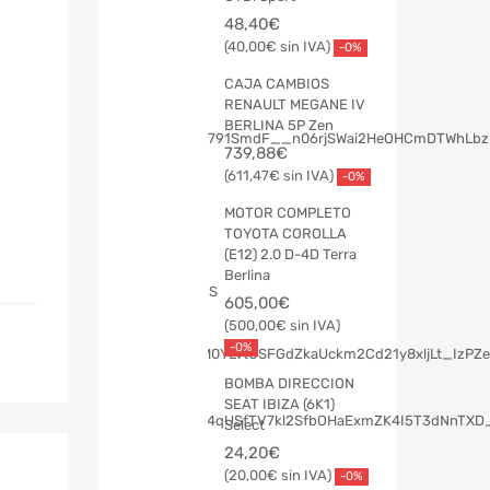
48,40
€
40,00
€
-0%
CAJA CAMBIOS
RENAULT MEGANE IV
BERLINA 5P Zen
739,88
€
611,47
€
-0%
MOTOR COMPLETO
TOYOTA COROLLA
(E12) 2.0 D-4D Terra
Berlina
605,00
€
500,00
€
-0%
BOMBA DIRECCION
SEAT IBIZA (6K1)
Select
24,20
€
20,00
€
-0%