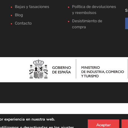
Bajas y tasaciones
Política de devoluciones
S
y reembolsos
Blog
Desistimiento de
Contacto
compra
or experiencia en nuestra web.
Aceptar
tilizamos o desactivarlas en los
ajustes
.