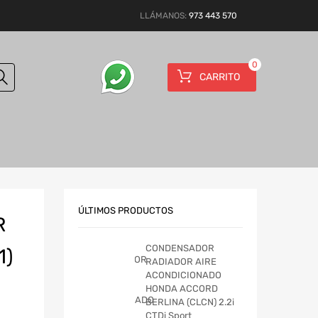
LLÁMANOS:
973 443 570
0
CARRITO
ÚLTIMOS PRODUCTOS
R
CONDENSADOR
1)
RADIADOR AIRE
ACONDICIONADO
HONDA ACCORD
BERLINA (CLCN) 2.2i
CTDi Sport