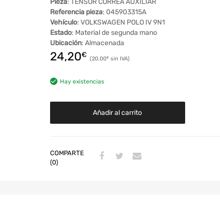
Pieza
: TENSOR CORREA AUXILIAR
Referencia pieza
: 045903315A
Vehículo
: VOLKSWAGEN POLO IV 9N1
Estado
: Material de segunda mano
Ubicación
: Almacenada
24,20
€
20,00
€
Hay existencias
Añadir al carrito
COMPARTE
(0)