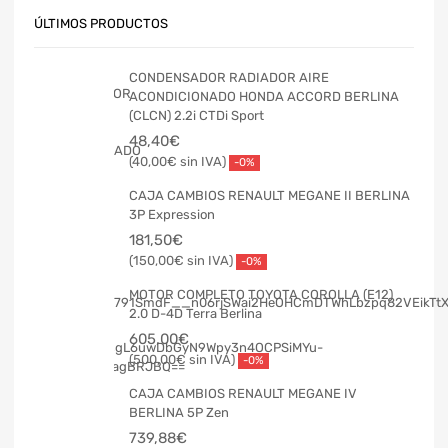
ÚLTIMOS PRODUCTOS
CONDENSADOR RADIADOR AIRE
ACONDICIONADO HONDA ACCORD BERLINA
(CLCN) 2.2i CTDi Sport
48,40
€
40,00
€
-0%
CAJA CAMBIOS RENAULT MEGANE II BERLINA
3P Expression
181,50
€
150,00
€
-0%
MOTOR COMPLETO TOYOTA COROLLA (E12)
2.0 D-4D Terra Berlina
605,00
€
500,00
€
-0%
CAJA CAMBIOS RENAULT MEGANE IV
BERLINA 5P Zen
739,88
€