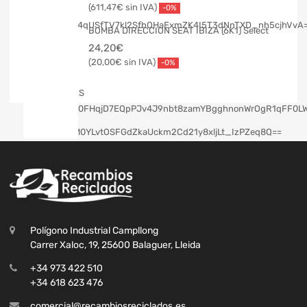
611,47
€
-0%
BOMBA DIRECCION SEAT IBIZA (6K1) Select
24,20
€
20,00
€
-0%
Polígono Industrial Campllong
Carrer Xaloc, 19, 25600 Balaguer, Lleida
+34 973 422 510
+34 618 623 476
comercial@recambiosreciclados.es