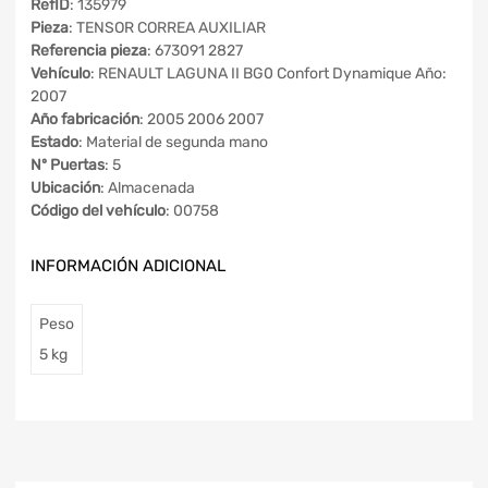
RefID
: 135979
Pieza
: TENSOR CORREA AUXILIAR
Referencia pieza
: 673091 2827
Vehículo
: RENAULT LAGUNA II BG0 Confort Dynamique Año:
2007
Año fabricación
: 2005 2006 2007
Estado
: Material de segunda mano
Nº Puertas
: 5
Ubicación
: Almacenada
Código del vehículo
: 00758
INFORMACIÓN ADICIONAL
Peso
5 kg