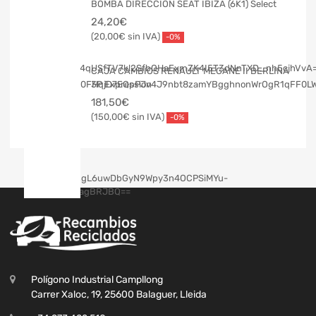
BOMBA DIRECCION SEAT IBIZA (6K1) Select
24,20
€
20,00
€
-0%
CAJA CAMBIOS RENAULT MEGANE II BERLINA
3P Expression
181,50
€
150,00
€
-0%
Polígono Industrial Campllong
Carrer Xaloc, 19, 25600 Balaguer, Lleida