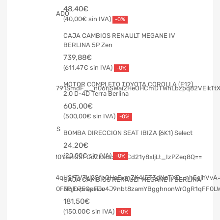
48,40
€
40,00
€
-0%
CAJA CAMBIOS RENAULT MEGANE IV
BERLINA 5P Zen
739,88
€
611,47
€
-0%
MOTOR COMPLETO TOYOTA COROLLA (E12)
2.0 D-4D Terra Berlina
605,00
€
500,00
€
-0%
BOMBA DIRECCION SEAT IBIZA (6K1) Select
24,20
€
20,00
€
-0%
CAJA CAMBIOS RENAULT MEGANE II BERLINA
3P Expression
181,50
€
150,00
€
-0%