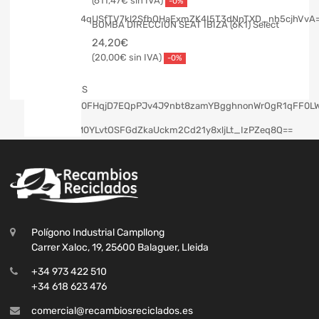
611,47
€
-0%
BOMBA DIRECCION SEAT IBIZA (6K1) Select
24,20
€
20,00
€
-0%
Polígono Industrial Campllong
Carrer Xaloc, 19, 25600 Balaguer, Lleida
+34 973 422 510
+34 618 623 476
comercial@recambiosreciclados.es