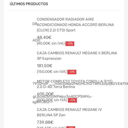
ÚLTIMOS PRODUCTOS
CONDENSADOR RADIADOR AIRE
ACONDICIONADO HONDA ACCORD BERLINA
(CLCN) 2.2i CTDi Sport
48,40
€
40,00
€
-0%
CAJA CAMBIOS RENAULT MEGANE II BERLINA
3P Expression
181,50
€
150,00
€
-0%
MOTOR COMPLETO TOYOTA COROLLA (E12)
2.0 D-4D Terra Berlina
605,00
€
500,00
€
-0%
CAJA CAMBIOS RENAULT MEGANE IV
BERLINA 5P Zen
739,88
€