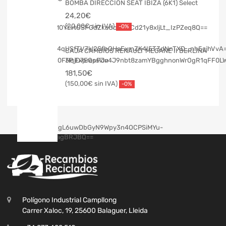
BOMBA DIRECCION SEAT IBIZA (6K1) Select
24,20
€
20,00
€
-0%
CAJA CAMBIOS RENAULT MEGANE II BERLINA
3P Expression
181,50
€
150,00
€
-0%
Polígono Industrial Campllong
Carrer Xaloc, 19, 25600 Balaguer, Lleida