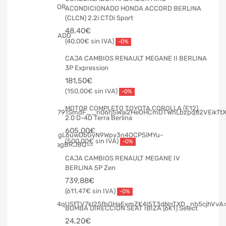
ACONDICIONADO HONDA ACCORD BERLINA
(CLCN) 2.2i CTDi Sport
48,40
€
40,00
€
-0%
CAJA CAMBIOS RENAULT MEGANE II BERLINA
3P Expression
181,50
€
150,00
€
-0%
MOTOR COMPLETO TOYOTA COROLLA (E12)
2.0 D-4D Terra Berlina
605,00
€
500,00
€
-0%
CAJA CAMBIOS RENAULT MEGANE IV
BERLINA 5P Zen
739,88
€
611,47
€
-0%
BOMBA DIRECCION SEAT IBIZA (6K1) Select
24,20
€