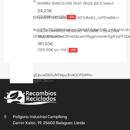
BOMBA DIRECCION SEAT IBIZA (6K1) Select
24,20
€
20,00
€
-0%
CAJA CAMBIOS RENAULT MEGANE II BERLINA
3P Expression
181,50
€
150,00
€
-0%
Polígono Industrial Campllong
Carrer Xaloc, 19, 25600 Balaguer, Lleida