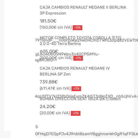
CAJA CAMBIOS RENAULT MEGANE II BERLINA
3P Expression
181,50
€
150,00
€
-0%
MOTOR COMPLETO TOYOTA COROLLA (E12)
2.0 D-4D Terra Berlina
605,00
€
500,00
€
-0%
CAJA CAMBIOS RENAULT MEGANE IV
BERLINA 5P Zen
739,88
€
611,47
€
-0%
BOMBA DIRECCION SEAT IBIZA (6K1) Select
24,20
€
20,00
€
-0%