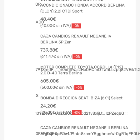
ACONDICIONADO HONDA ACCORD BERLINA
(CLCN) 2.2i CTDi Sport
48,40
€
40,00
€
-0%
CAJA CAMBIOS RENAULT MEGANE IV
BERLINA 5P Zen
739,88
€
611,47
€
-0%
MOTOR COMPLETO TOYOTA COROLLA (E12)
2.0 D-4D Terra Berlina
605,00
€
500,00
€
-0%
BOMBA DIRECCION SEAT IBIZA (6K1) Select
24,20
€
20,00
€
-0%
CAJA CAMBIOS RENAULT MEGANE II BERLINA
3P Expression