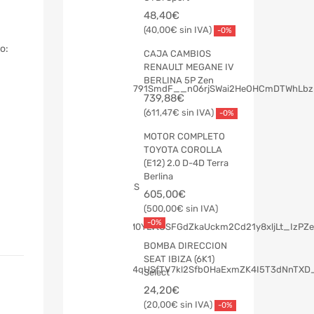
48,40
€
40,00
€
-0%
o:
CAJA CAMBIOS
RENAULT MEGANE IV
BERLINA 5P Zen
739,88
€
611,47
€
-0%
MOTOR COMPLETO
TOYOTA COROLLA
(E12) 2.0 D-4D Terra
Berlina
605,00
€
500,00
€
-0%
BOMBA DIRECCION
SEAT IBIZA (6K1)
Select
24,20
€
20,00
€
-0%