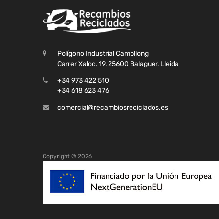
Polígono Industrial Campllong
Carrer Xaloc, 19, 25600 Balaguer, Lleida
+34 973 422 510
+34 618 623 476
comercial@recambiosreciclados.es
Copyright ©
2026