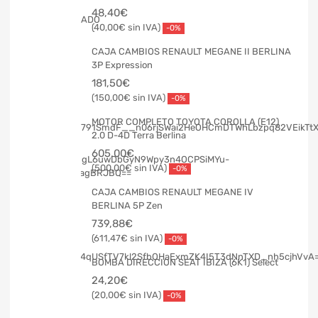
48,40
€
40,00
€
-0%
CAJA CAMBIOS RENAULT MEGANE II BERLINA
3P Expression
181,50
€
150,00
€
-0%
MOTOR COMPLETO TOYOTA COROLLA (E12)
2.0 D-4D Terra Berlina
605,00
€
500,00
€
-0%
CAJA CAMBIOS RENAULT MEGANE IV
BERLINA 5P Zen
739,88
€
611,47
€
-0%
BOMBA DIRECCION SEAT IBIZA (6K1) Select
24,20
€
20,00
€
-0%