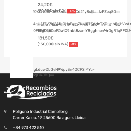
24,20
€
20,00
€
-0%
CAJA CAMBIOS RENAULT MEGANE II BERLINA
3P Expression
181,50
€
150,00
€
-0%
Polígono Industrial Campllong
Carrer Xaloc, 19, 25600 Balaguer, Lleida
+34 973 422 510