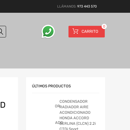
LLÁMANOS:
973 443 570
0
CARRITO
ÚLTIMOS PRODUCTOS
CONDENSADOR
RD
RADIADOR AIRE
ACONDICIONADO
HONDA ACCORD
BERLINA (CLCN) 2.2i
CTDi Sport