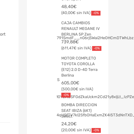
48,40
€
40,00
€
-0%
CAJA CAMBIOS
RENAULT MEGANE IV
ort
BERLINA 5P Zen
739,88
€
611,47
€
-0%
MOTOR COMPLETO
TOYOTA COROLLA
(E12) 2.0 D-4D Terra
Berlina
605,00
€
500,00
€
-0%
BOMBA DIRECCION
SEAT IBIZA (6K1)
Select
24,20
€
20,00
€
-0%