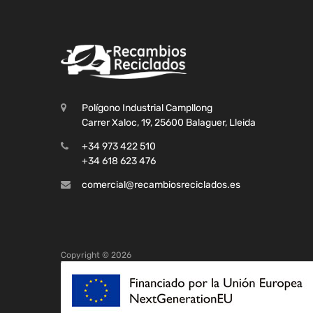
Polígono Industrial Campllong
Carrer Xaloc, 19, 25600 Balaguer, Lleida
+34 973 422 510
+34 618 623 476
comercial@recambiosreciclados.es
Copyright ©
2026