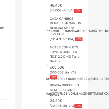
48,40
€
40,00
€
-0%
CAJA CAMBIOS
RENAULT MEGANE IV
ort
BERLINA 5P Zen
739,88
€
611,47
€
-0%
MOTOR COMPLETO
TOYOTA COROLLA
(E12) 2.0 D-4D Terra
Berlina
605,00
€
500,00
€
-0%
BOMBA DIRECCION
SEAT IBIZA (6K1)
Select
24,20
€
20,00
€
-0%