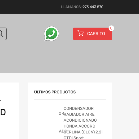
LLÁMANOS:
973 443 570
0
CARRITO
ÚLTIMOS PRODUCTOS
A
CONDENSADOR
RD
RADIADOR AIRE
ACONDICIONADO
HONDA ACCORD
BERLINA (CLCN) 2.2i
CTDi Sport