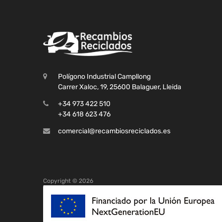
Polígono Industrial Campllong
Carrer Xaloc, 19, 25600 Balaguer, Lleida
+34 973 422 510
+34 618 623 476
comercial@recambiosreciclados.es
Copyright ©
2026