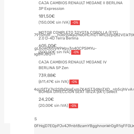
CAJA CAMBIOS RENAULT MEGANE II BERLINA
3P Expression
181,50
€
150,00
€
-0%
MOTOR COMPLETO TOYOTA COROLLA (E12)
2.0 D-4D Terra Berlina
605,00
€
500,00
€
-0%
CAJA CAMBIOS RENAULT MEGANE IV
BERLINA 5P Zen
739,88
€
611,47
€
-0%
BOMBA DIRECCION SEAT IBIZA (6K1) Select
24,20
€
20,00
€
-0%