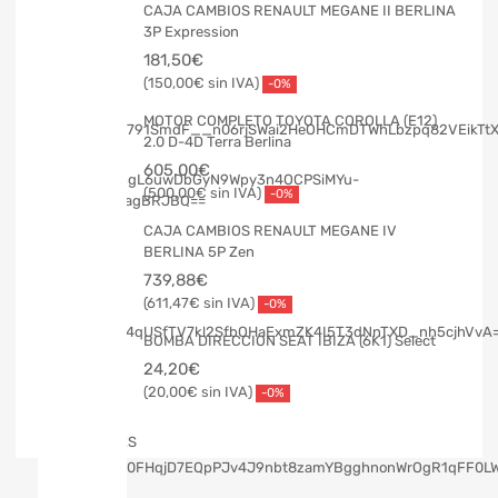
CAJA CAMBIOS RENAULT MEGANE II BERLINA
3P Expression
181,50
€
150,00
€
-0%
MOTOR COMPLETO TOYOTA COROLLA (E12)
2.0 D-4D Terra Berlina
605,00
€
500,00
€
-0%
CAJA CAMBIOS RENAULT MEGANE IV
BERLINA 5P Zen
739,88
€
611,47
€
-0%
BOMBA DIRECCION SEAT IBIZA (6K1) Select
24,20
€
20,00
€
-0%