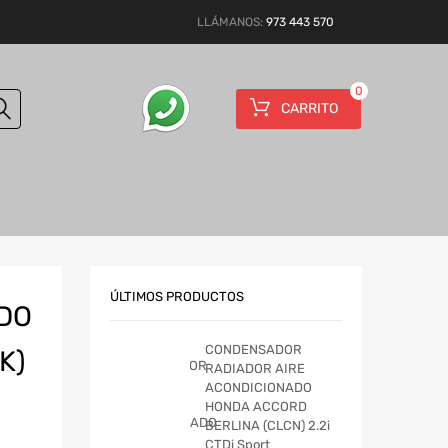
LLÁMANOS:
973 443 570
0
CARRITO
ÚLTIMOS PRODUCTOS
RDO
CONDENSADOR
K)
RADIADOR AIRE
ACONDICIONADO
HONDA ACCORD
BERLINA (CLCN) 2.2i
CTDi Sport