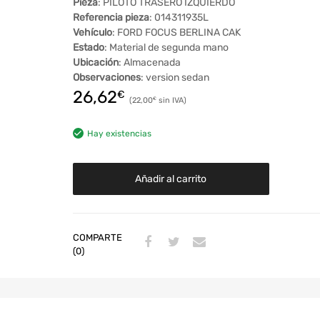
Pieza
: PILOTO TRASERO IZQUIERDO
Referencia pieza
: 014311935L
Vehículo
: FORD FOCUS BERLINA CAK
Estado
: Material de segunda mano
Ubicación
: Almacenada
Observaciones
: version sedan
26,62
€
22,00
€
Hay existencias
Añadir al carrito
COMPARTE
(0)