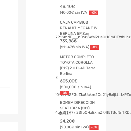
48,40
€
40,00
€
-0%
CAJA CAMBIOS
RENAULT MEGANE IV
BERLINA 5P Zen
739,88
€
611,47
€
-0%
MOTOR COMPLETO
TOYOTA COROLLA
(E12) 2.0 D-4D Terra
Berlina
605,00
€
500,00
€
-0%
BOMBA DIRECCION
SEAT IBIZA (6K1)
Select
24,20
€
20,00
€
-0%