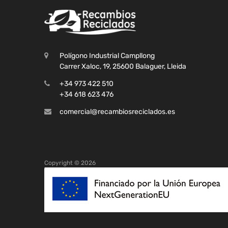
Polígono Industrial Campllong
Carrer Xaloc, 19, 25600 Balaguer, Lleida
+34 973 422 510
+34 618 623 476
comercial@recambiosreciclados.es
Copyright ©
2026