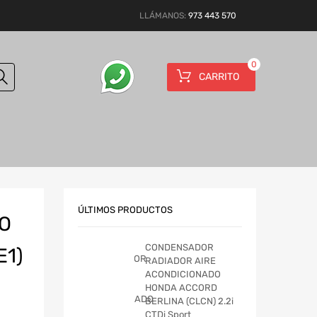
LLÁMANOS:
973 443 570
0
CARRITO
ÚLTIMOS PRODUCTOS
O
CONDENSADOR
E1)
RADIADOR AIRE
ACONDICIONADO
HONDA ACCORD
BERLINA (CLCN) 2.2i
CTDi Sport