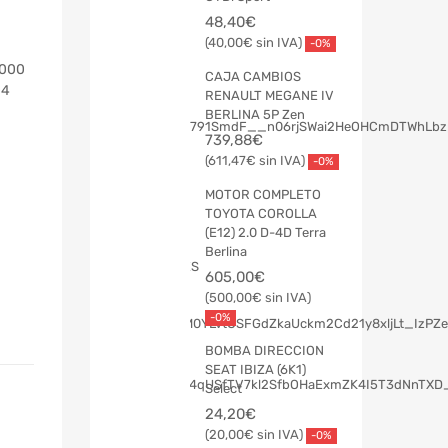
48,40
€
40,00
€
-0%
2000
CAJA CAMBIOS
04
RENAULT MEGANE IV
BERLINA 5P Zen
739,88
€
611,47
€
-0%
MOTOR COMPLETO
TOYOTA COROLLA
(E12) 2.0 D-4D Terra
Berlina
605,00
€
500,00
€
-0%
BOMBA DIRECCION
SEAT IBIZA (6K1)
Select
24,20
€
20,00
€
-0%