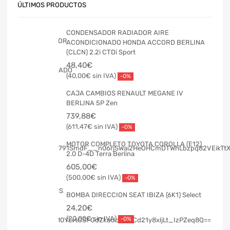
ÚLTIMOS PRODUCTOS
CONDENSADOR RADIADOR AIRE
ACONDICIONADO HONDA ACCORD BERLINA
(CLCN) 2.2i CTDi Sport
48,40
€
40,00
€
-0%
CAJA CAMBIOS RENAULT MEGANE IV
BERLINA 5P Zen
739,88
€
611,47
€
-0%
MOTOR COMPLETO TOYOTA COROLLA (E12)
2.0 D-4D Terra Berlina
605,00
€
500,00
€
-0%
BOMBA DIRECCION SEAT IBIZA (6K1) Select
24,20
€
20,00
€
-0%