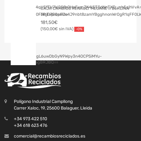
CAJA CAMBIOS RENAULT MEGANE II BERLINA
3P Expression
181,50
€
150,00
€
-0%
Polígono Industrial Campllong
Carrer Xaloc, 19, 25600 Balaguer, Lleida
+34 973 422 510
+34 618 623 476
comercial@recambiosreciclados.es