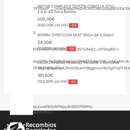
MOTOR COMPLETO TOYOTA COROLLA (E12)
2.0 D-4D Terra Berlina
605,00
€
500,00
€
-0%
BOMBA DIRECCION SEAT IBIZA (6K1) Select
24,20
€
20,00
€
-0%
CAJA CAMBIOS RENAULT MEGANE II BERLINA
3P Expression
181,50
€
150,00
€
-0%