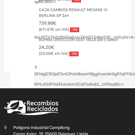
CAJA CAMBIOS RENAULT MEGANE IV
BERLINA 5P Zen
739,88
€
611,47
€
-0%
BOMBA DIRECCION SEAT IBIZA (6K1) Select
24,20
€
20,00
€
-0%
Polígono Industrial Campllong
Carrer Xaloc, 19, 25600 Balaguer, Lleida