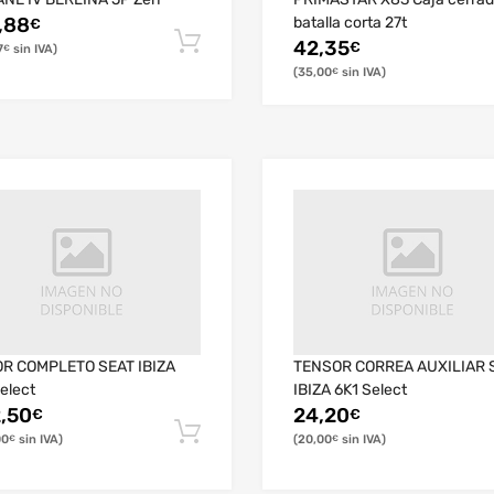
,88
batalla corta 27t
€
42,35
€
7
€
35,00
€
R COMPLETO SEAT IBIZA
TENSOR CORREA AUXILIAR 
elect
IBIZA 6K1 Select
,50
24,20
€
€
00
20,00
€
€