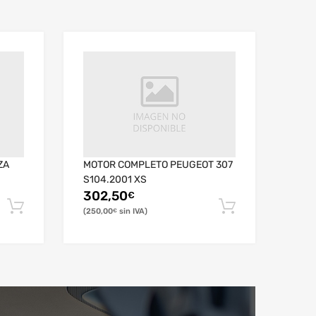
ZA
MOTOR COMPLETO PEUGEOT 307
S104.2001 XS
302,50
€
250,00
€