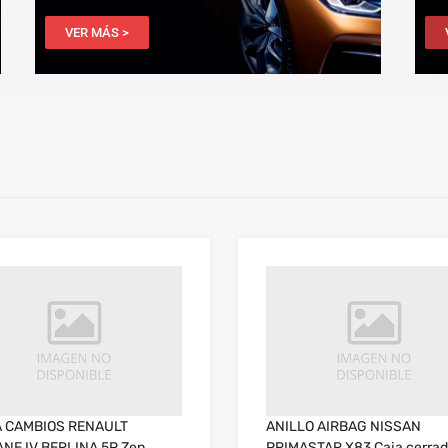
VER MÁS >
 CAMBIOS RENAULT
ANILLO AIRBAG NISSAN
NE IV BERLINA 5P Zen
PRIMASTAR X83 Caja cerra