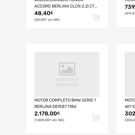
ACCORD BERLINA CLCN 2.2i CTDi
739
Sport
48,40
€
611,4
40,00
€
MOTOR COMPLETO BMW SERIE 1
MOTO
BERLINA E81E87 118d
6K1 S
2.178,00
302
€
1.800,00
250,
€