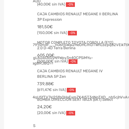
40,00
€
-0%
CAJA CAMBIOS RENAULT MEGANE II BERLINA
3P Expression
181,50
€
150,00
€
-0%
MOTOR COMPLETO TOYOTA COROLLA (E12)
2.0 D-4D Terra Berlina
605,00
€
500,00
€
-0%
CAJA CAMBIOS RENAULT MEGANE IV
BERLINA 5P Zen
739,88
€
611,47
€
-0%
BOMBA DIRECCION SEAT IBIZA (6K1) Select
24,20
€
20,00
€
-0%