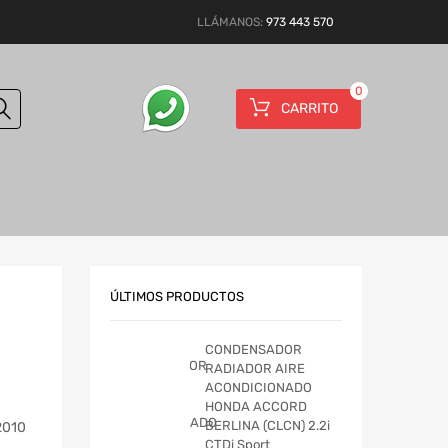
LLÁMANOS:
973 443 570
0
CARRITO
ÚLTIMOS PRODUCTOS
CONDENSADOR
RADIADOR AIRE
ACONDICIONADO
HONDA ACCORD
BERLINA (CLCN) 2.2i
2010
CTDi Sport