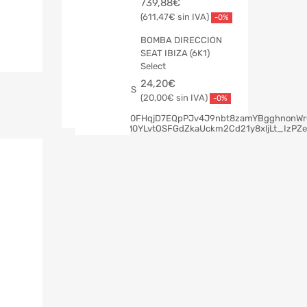
739,88
€
611,47
€
-0%
BOMBA DIRECCION
SEAT IBIZA (6K1)
Select
24,20
€
20,00
€
-0%