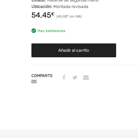
Estado
: Material de segunda mano
Ubicación
: Montada revisada
54,45
€
45,00
€
Hay existencias
Añadir al carrito
COMPARTE
(0)