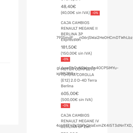
48,40
€
40,00
€
-0%
CAJA CAMBIOS
RENAULT MEGANE II
BERLINA 3P
Expression
181,50
€
150,00
€
-0%
MOTOR COMPLETO
TOYOTA COROLLA
(E12) 2.0 D-4D Terra
Berlina
605,00
€
500,00
€
-0%
CAJA CAMBIOS
RENAULT MEGANE IV
BERLINA 5P Zen