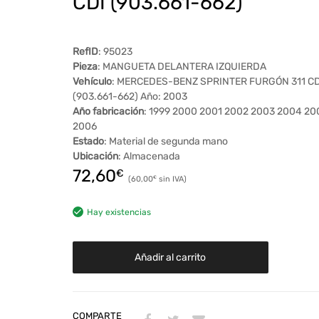
CDI (903.661-662)
RefID
: 95023
Pieza
: MANGUETA DELANTERA IZQUIERDA
Vehículo
: MERCEDES-BENZ SPRINTER FURGÓN 311 CD
(903.661-662) Año: 2003
Año fabricación
: 1999 2000 2001 2002 2003 2004 20
2006
Estado
: Material de segunda mano
Ubicación
: Almacenada
72,60
€
60,00
€
Hay existencias
Añadir al carrito
COMPARTE