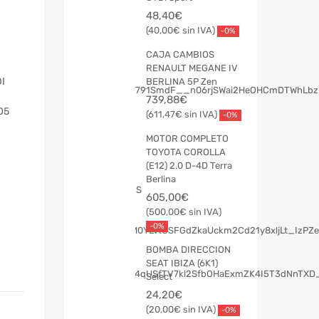
48,40
€
40,00
€
-0%
CAJA CAMBIOS
RENAULT MEGANE IV
I
BERLINA 5P Zen
739,88
€
05
611,47
€
-0%
MOTOR COMPLETO
TOYOTA COROLLA
(E12) 2.0 D-4D Terra
Berlina
605,00
€
500,00
€
-0%
BOMBA DIRECCION
SEAT IBIZA (6K1)
Select
24,20
€
20,00
€
-0%