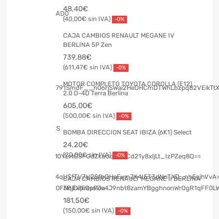
48,40
€
40,00
€
-0%
CAJA CAMBIOS RENAULT MEGANE IV
BERLINA 5P Zen
739,88
€
611,47
€
-0%
MOTOR COMPLETO TOYOTA COROLLA (E12)
2.0 D-4D Terra Berlina
605,00
€
500,00
€
-0%
BOMBA DIRECCION SEAT IBIZA (6K1) Select
24,20
€
20,00
€
-0%
CAJA CAMBIOS RENAULT MEGANE II BERLINA
3P Expression
181,50
€
150,00
€
-0%