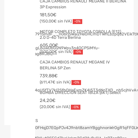
CAJA CAMBIOS RENAULT MEGANE II BERLINA
3P Expression
181,50
€
150,00
€
-0%
MOTOR COMPLETO TOYOTA COROLLA (E12)
2.0 D-4D Terra Berlina
605,00
€
500,00
€
-0%
CAJA CAMBIOS RENAULT MEGANE IV
BERLINA 5P Zen
739,88
€
611,47
€
-0%
BOMBA DIRECCION SEAT IBIZA (6K1) Select
24,20
€
20,00
€
-0%