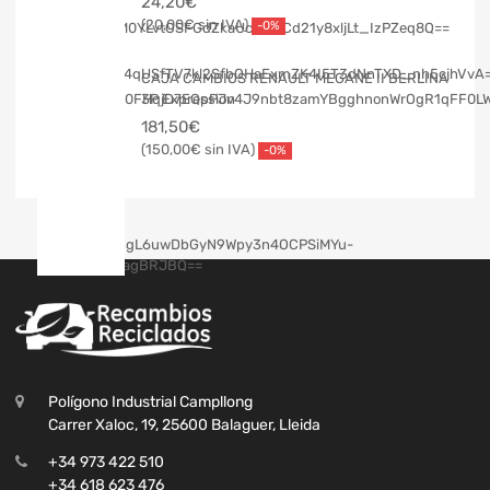
24,20
€
20,00
€
-0%
CAJA CAMBIOS RENAULT MEGANE II BERLINA
3P Expression
181,50
€
150,00
€
-0%
Polígono Industrial Campllong
Carrer Xaloc, 19, 25600 Balaguer, Lleida
+34 973 422 510
+34 618 623 476