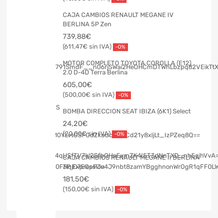
CAJA CAMBIOS RENAULT MEGANE IV
BERLINA 5P Zen
739,88
€
611,47
€
-0%
MOTOR COMPLETO TOYOTA COROLLA (E12)
2.0 D-4D Terra Berlina
605,00
€
500,00
€
-0%
BOMBA DIRECCION SEAT IBIZA (6K1) Select
24,20
€
20,00
€
-0%
CAJA CAMBIOS RENAULT MEGANE II BERLINA
3P Expression
181,50
€
150,00
€
-0%