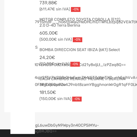
739,88
€
611,47
€
-0%
MOTOR COMPLETO TOYOTA COROLLA (E12)
2.0 D-4D Terra Berlina
605,00
€
500,00
€
-0%
BOMBA DIRECCION SEAT IBIZA (6K1) Select
24,20
€
20,00
€
-0%
CAJA CAMBIOS RENAULT MEGANE II BERLINA
3P Expression
181,50
€
150,00
€
-0%