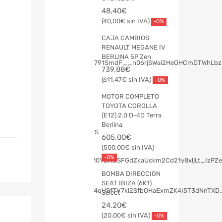
48,40
€
40,00
€
-0%
CAJA CAMBIOS
RENAULT MEGANE IV
BERLINA 5P Zen
739,88
€
611,47
€
-0%
MOTOR COMPLETO
TOYOTA COROLLA
(E12) 2.0 D-4D Terra
Berlina
605,00
€
500,00
€
-0%
BOMBA DIRECCION
SEAT IBIZA (6K1)
Select
24,20
€
20,00
€
-0%