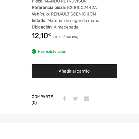
Pieza
: MANDO RETROVISOR
Referencia pieza
: 8200002442A
Vehículo
: RENAULT SCENIC II JM
Estado
: Material de segunda mano
Ubicación
: Almacenada
12,10
€
10,00
€
Hay existencias
Añadir al carrito
COMPARTE
(0)