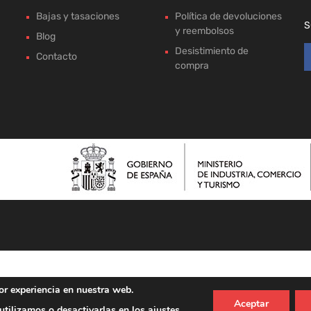
Bajas y tasaciones
Política de devoluciones
S
y reembolsos
Blog
Desistimiento de
Contacto
compra
or experiencia en nuestra web.
Aceptar
tilizamos o desactivarlas en los
ajustes
.