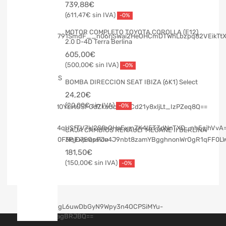
739,88
€
611,47
€
-0%
MOTOR COMPLETO TOYOTA COROLLA (E12)
2.0 D-4D Terra Berlina
605,00
€
500,00
€
-0%
BOMBA DIRECCION SEAT IBIZA (6K1) Select
24,20
€
20,00
€
-0%
CAJA CAMBIOS RENAULT MEGANE II BERLINA
3P Expression
181,50
€
150,00
€
-0%