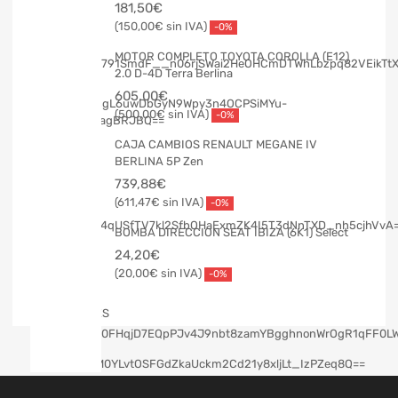
181,50
€
150,00
€
-0%
MOTOR COMPLETO TOYOTA COROLLA (E12)
2.0 D-4D Terra Berlina
605,00
€
500,00
€
-0%
CAJA CAMBIOS RENAULT MEGANE IV
BERLINA 5P Zen
739,88
€
611,47
€
-0%
BOMBA DIRECCION SEAT IBIZA (6K1) Select
24,20
€
20,00
€
-0%