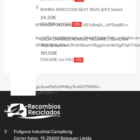
BOMBA DIRECCION SEAT IBIZA (6K1) Select
24,20
€
20,00
€
-0%
CAJA CAMBIOS RENAULT MEGANE II BERLINA
3P Expression
181,50
€
150,00
€
-0%
Polígono Industrial Campllong
Carrer Xaloc, 19, 25600 Balaguer, Lleida