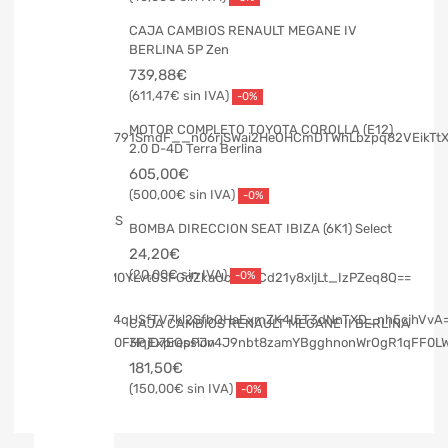
CAJA CAMBIOS RENAULT MEGANE IV
BERLINA 5P Zen
739,88
€
611,47
€
-0%
MOTOR COMPLETO TOYOTA COROLLA (E12)
2.0 D-4D Terra Berlina
605,00
€
500,00
€
-0%
BOMBA DIRECCION SEAT IBIZA (6K1) Select
24,20
€
20,00
€
-0%
CAJA CAMBIOS RENAULT MEGANE II BERLINA
3P Expression
181,50
€
150,00
€
-0%