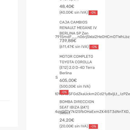
48,40
€
40,00
€
-0%
CAJA CAMBIOS
RENAULT MEGANE IV
BERLINA 5P Zen
739,88
€
611,47
€
-0%
MOTOR COMPLETO
TOYOTA COROLLA
(E12) 2.0 D-4D Terra
Berlina
605,00
€
500,00
€
-0%
BOMBA DIRECCION
SEAT IBIZA (6K1)
Select
24,20
€
20,00
€
-0%