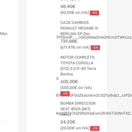
48,40
€
40,00
€
-0%
CAJA CAMBIOS
RENAULT MEGANE IV
 Año:
BERLINA 5P Zen
739,88
€
611,47
€
-0%
MOTOR COMPLETO
TOYOTA COROLLA
(E12) 2.0 D-4D Terra
Berlina
605,00
€
500,00
€
-0%
BOMBA DIRECCION
SEAT IBIZA (6K1)
Select
24,20
€
20,00
€
-0%