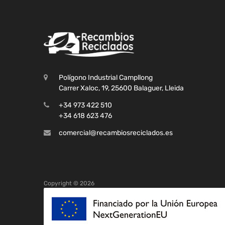
Polígono Industrial Campllong
Carrer Xaloc, 19, 25600 Balaguer, Lleida
+34 973 422 510
+34 618 623 476
comercial@recambiosreciclados.es
Copyright ©
2026