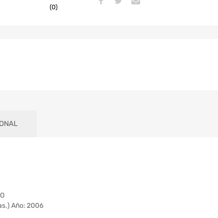
(0)
IONAL
HO
as.) Año: 2006