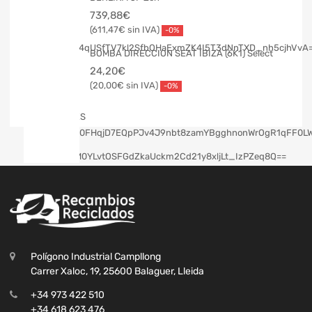
739,88
€
611,47
€
-0%
BOMBA DIRECCION SEAT IBIZA (6K1) Select
24,20
€
20,00
€
-0%
Polígono Industrial Campllong
Carrer Xaloc, 19, 25600 Balaguer, Lleida
+34 973 422 510
+34 618 623 476