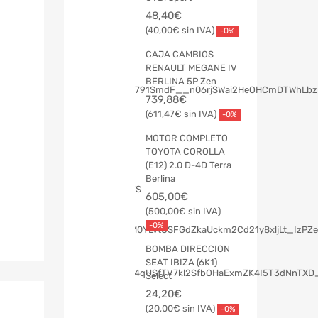
48,40
€
40,00
€
-0%
CAJA CAMBIOS
RENAULT MEGANE IV
BERLINA 5P Zen
739,88
€
611,47
€
-0%
MOTOR COMPLETO
TOYOTA COROLLA
(E12) 2.0 D-4D Terra
Berlina
605,00
€
500,00
€
-0%
BOMBA DIRECCION
SEAT IBIZA (6K1)
Select
24,20
€
20,00
€
-0%