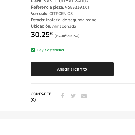
Pieza
: MANDO CLIMATIZADOR
Referencia pieza
: 96533393XT
Vehículo
: CITROEN C3
Estado
: Material de segunda mano
Ubicación
: Almacenada
30,25
€
25,00
€
Hay existencias
Añadir al carrito
COMPARTE
(0)