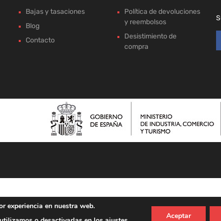
Bajas y tasaciones
Política de devoluciones
S
y reembolsos
Blog
Desistimiento de
Contacto
compra
or experiencia en nuestra web.
Aceptar
tilizamos o desactivarlas en los
ajustes
.