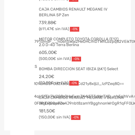
CAJA CAMBIOS RENAULT MEGANE IV
BERLINA 5P Zen
739,88
€
611,47
€
-0%
MOTOR COMPLETO TOYOTA COROLLA (E12)
2.0 D-4D Terra Berlina
605,00
€
500,00
€
-0%
BOMBA DIRECCION SEAT IBIZA (6K1) Select
24,20
€
20,00
€
-0%
CAJA CAMBIOS RENAULT MEGANE II BERLINA
3P Expression
181,50
€
150,00
€
-0%