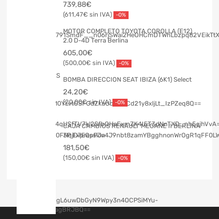
739,88
€
611,47
€
-0%
MOTOR COMPLETO TOYOTA COROLLA (E12)
2.0 D-4D Terra Berlina
605,00
€
500,00
€
-0%
BOMBA DIRECCION SEAT IBIZA (6K1) Select
24,20
€
20,00
€
-0%
CAJA CAMBIOS RENAULT MEGANE II BERLINA
3P Expression
181,50
€
150,00
€
-0%